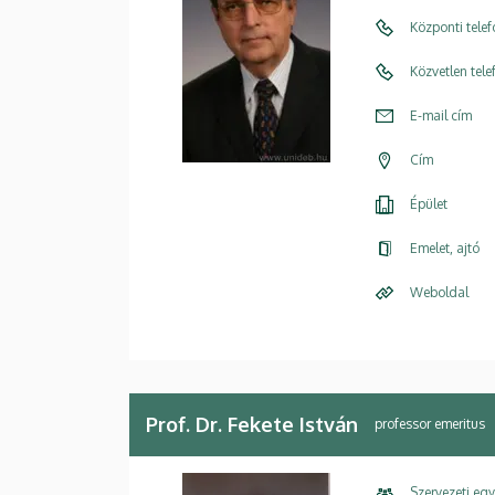
Központi tele
Közvetlen tel
E-mail cím
Cím
Épület
Emelet, ajtó
Weboldal
Prof. Dr. Fekete István
professor emeritus
Szervezeti eg