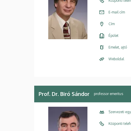
Központi tele
E-mail cím
Cím
Épület
Emelet, ajtó
Weboldal
Prof. Dr. Biró Sándor
professor emeritus
Szervezeti eg
Központi tele