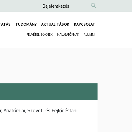
Anonim
Bejelentkezés
Felhasználói
fiók
TATÁS
TUDOMÁNY
AKTUALITÁSOK
KAPCSOLAT
Fő
menüje
FELVÉTELIZŐKNEK
HALLGATÓKNAK
ALUMNI
navigáció
Másodlagos
navigáció
 Anatómiai, Szövet- és Fejlődéstani