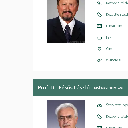
Központi tele
Közvetlen tel
E-mail cím
Fax
Cím
Weboldal
Prof. Dr. Fésüs László
professor emeritus
Szervezeti eg
Központi tele
E-mail cím