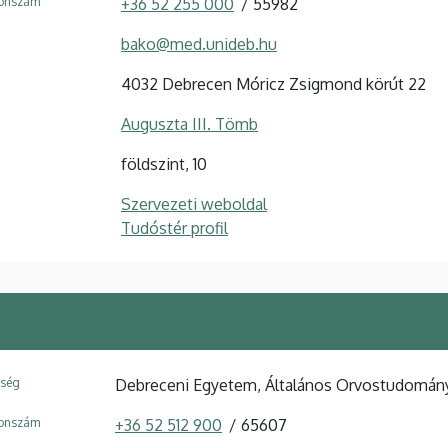
fonszám
+36 52 255 000
55982
bako@med.unideb.hu
4032 Debrecen Móricz Zsigmond körút 22
Auguszta III. Tömb
földszint, 10
Szervezeti weboldal
Tudóstér profil
ység
Debreceni Egyetem, Általános Orvostudományi
fonszám
+36 52 512 900
65607