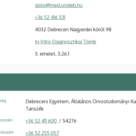
sbiro@med.unideb.hu
+36 52 416 531
4032 Debrecen Nagyerdei körút 98
In Vitro Diagnosztikai Tömb
3. emelet, 3.26.1
ység
Debreceni Egyetem, Általános Orvostudományi Kar
Tanszék
fonszám
+36 52 411 600
54276
efonszám
+36 52 255 057