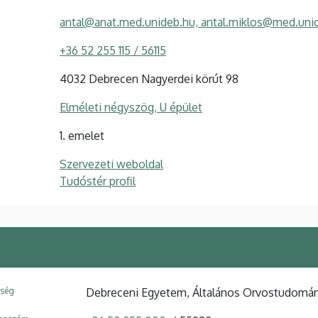
antal@anat.med.unideb.hu, antal.miklos@med.uni
+36 52 255 115 / 56115
4032 Debrecen Nagyerdei körút 98
Elméleti négyszög, U épület
1. emelet
Szervezeti weboldal
Tudóstér profil
ység
Debreceni Egyetem, Általános Orvostudomány