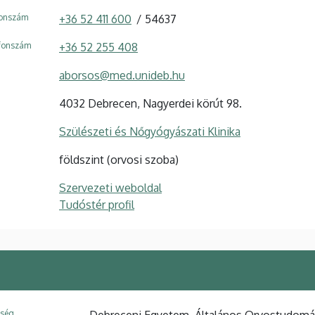
fonszám
+36 52 411 600
54637
efonszám
+36 52 255 408
aborsos@med.unideb.hu
4032 Debrecen, Nagyerdei körút 98.
Szülészeti és Nőgyógyászati Klinika
földszint (orvosi szoba)
Szervezeti weboldal
Tudóstér profil
ység
Debreceni Egyetem, Általános Orvostudomán