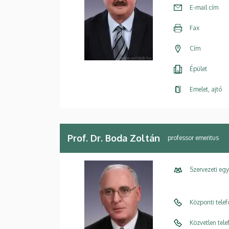
E-mail cím
Fax
Cím
Épület
Emelet, ajtó
Prof. Dr. Boda Zoltán
professor emeritus
Szervezeti eg
Központi tele
Közvetlen tel