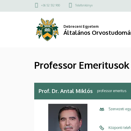
Professor
Ugrás
Felső
+36 52 512 900
Telefonkönyv
a
kapcsolat
Emeritusok
tartalomra
menü
|
Debreceni Egyetem
Általános Orvostudomá
Általános
Orvostudományi
Professor Emeritusok
Kar
Prof. Dr. Antal Miklós
professor emeritus
Szervezeti eg
Központi tele