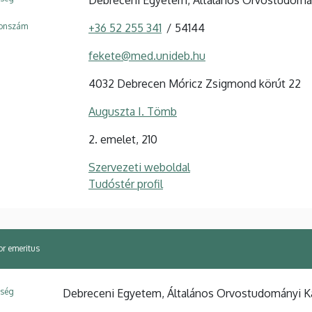
fonszám
+36 52 255 341
54144
fekete@med.unideb.hu
4032 Debrecen Móricz Zsigmond körút 22
Auguszta I. Tömb
2. emelet, 210
Szervezeti weboldal
Tudóstér profil
or emeritus
ység
Debreceni Egyetem, Általános Orvostudományi Ka