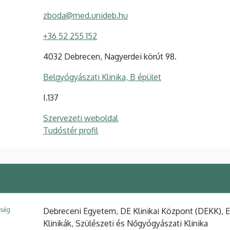
zboda@med.unideb.hu
+36 52 255 152
4032 Debrecen, Nagyerdei körút 98.
Belgyógyászati Klinika, B épület
I.137
Szervezeti weboldal
Tudóstér profil
ység
Debreceni Egyetem, DE Klinikai Központ (DEKK), 
Klinikák, Szülészeti és Nőgyógyászati Klinika