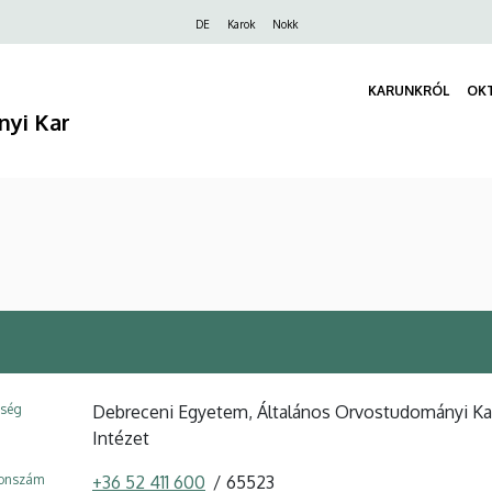
Felső
DE
Karok
Nokk
navigáció
KARUNKRÓL
OK
nyi Kar
ység
Debreceni Egyetem, Általános Orvostudományi Kar,
Intézet
fonszám
+36 52 411 600
65523