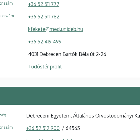
fonszám
+36 52 511 777
efonszám
+36 52 511 782
kfekete@med.unideb.hu
+36 52 419 499
4031 Debrecen Bartók Béla út 2-26
Tudóstér profil
ység
Debreceni Egyetem, Általános Orvostudományi Kar,
fonszám
+36 52 512 900
64565