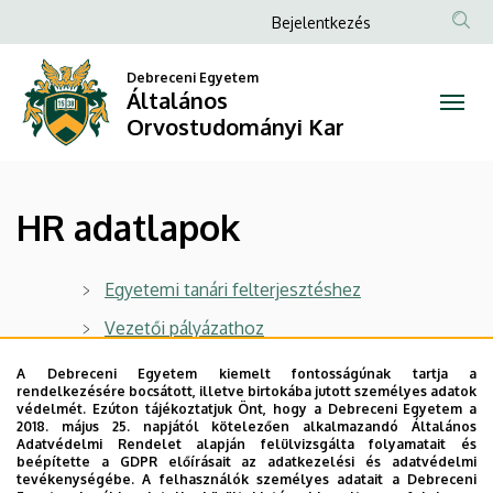
HR
Ugrás
Anonim
Bejelentkezés
a
Felhasználói
adatlapok
tartalomra
Debreceni Egyetem
fiók
Általános
|
menüje
Orvostudományi Kar
Általános
Orvostudományi
HR adatlapok
Kar
Egyetemi tanári felterjesztéshez
Vezetői pályázathoz
Egyetemi docensi, tudományos főmunkatársi
A Debreceni Egyetem kiemelt fontosságúnak tartja a
felterjesztéshez_ÚJ
rendelkezésére bocsátott, illetve birtokába jutott személyes adatok
védelmét. Ezúton tájékoztatjuk Önt, hogy a Debreceni Egyetem a
2018. május 25. napjától kötelezően alkalmazandó Általános
Oktató/kutató felterjesztéshez
Adatvédelmi Rendelet alapján felülvizsgálta folyamatait és
beépítette a GDPR előírásait az adatkezelési és adatvédelmi
tevékenységébe. A felhasználók személyes adatait a Debreceni