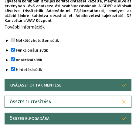
Legutóbbi frissítés:
2022. 08. 12. 12:47
Egyetem korábban is teljes körültekintéssel kezelte, megfelelve az
érvényben lévő adatkezelési szabályozásoknak. A GDPR előírásait
követve frissítettük Adatvédelmi Tájékoztatónkat, amelyet az
alábbi linkre kattintva olvashat el:
Adatkezelési tájékoztató.
DE
Kancellária WAV Központ
További információk
Nélkülözhetetlen sütik
Funkcionális sütik
Analitikai sütik
Hirdetési sütik
KIVÁLASZTOTTAK MENTÉSE
WITHDRAW CONSENT
Adatvédelem
Adatvédelem
ÖSSZES ELUTASÍTÁSA
Technikai információk
ÖSSZES ELFOGADÁSA
Copyright © 2026 Unideb