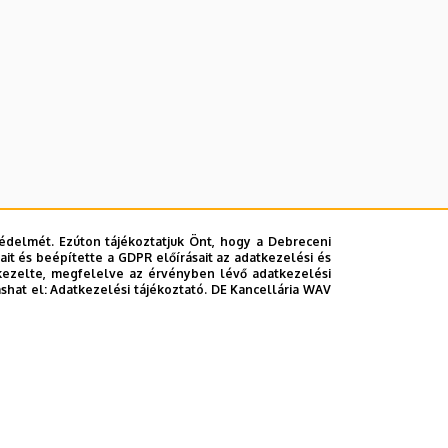
édelmét. Ezúton tájékoztatjuk Önt, hogy a Debreceni
it és beépítette a GDPR előírásait az adatkezelési és
kezelte, megfelelve az érvényben lévő adatkezelési
ashat el:
Adatkezelési tájékoztató.
DE Kancellária WAV