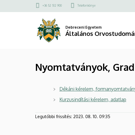
Nyomtatványok,
Ugrás
Felső
+36 52 512 900
Telefonkönyv
a
kapcsolat
Graduális
tartalomra
menü
képzés
Debreceni Egyetem
Általános Orvostudomá
|
Általános
Nyomtatványok, Gradu
Orvostudományi
Kar
Dékáni kérelem, formanyomtatván
Kurzusindítási kérelem, adatlap
Legutóbbi frissítés:
2023. 08. 10. 09:35