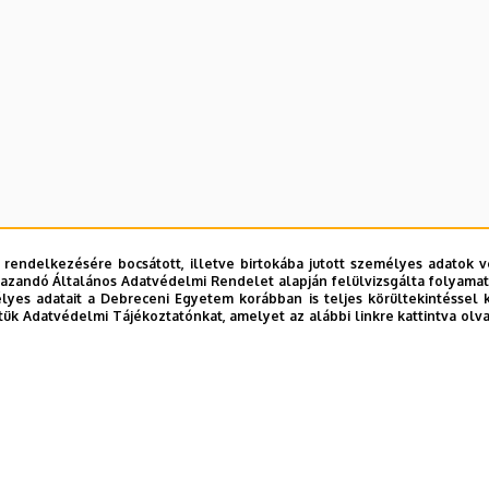
 rendelkezésére bocsátott, illetve birtokába jutott személyes adatok v
azandó Általános Adatvédelmi Rendelet alapján felülvizsgálta folyamata
yes adatait a Debreceni Egyetem korábban is teljes körültekintéssel 
tük Adatvédelmi Tájékoztatónkat, amelyet az alábbi linkre kattintva olv