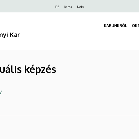
Felső
DE
Karok
Nokk
navigáció
KARUNKRÓL
OK
nyi Kar
ális képzés
y