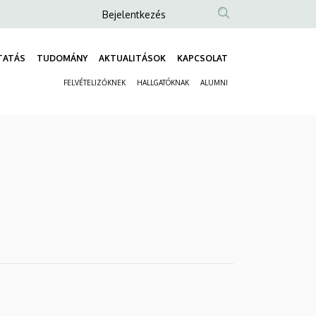
Anonim
Bejelentkezés
Felhasználói
fiók
TATÁS
TUDOMÁNY
AKTUALITÁSOK
KAPCSOLAT
Fő
menüje
FELVÉTELIZŐKNEK
HALLGATÓKNAK
ALUMNI
navigáció
Másodlagos
navigáció