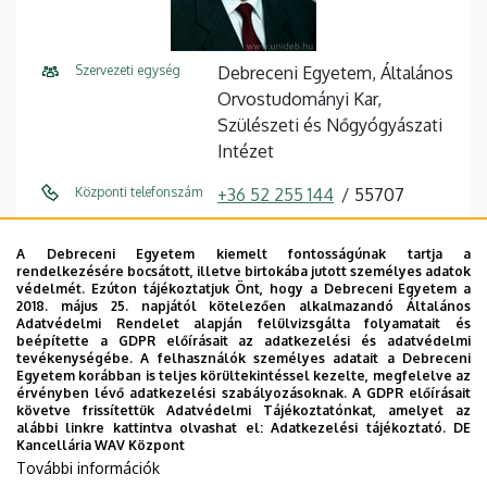
Szervezeti egység
Debreceni Egyetem, Általános
Orvostudományi Kar,
Szülészeti és Nőgyógyászati
Intézet
Központi telefonszám
+36 52 255 144
55707
E-mail cím
ztoth@med.unideb.hu
A Debreceni Egyetem kiemelt fontosságúnak tartja a
rendelkezésére bocsátott, illetve birtokába jutott személyes adatok
Cím
4032 Debrecen, Nagyerdei
védelmét. Ezúton tájékoztatjuk Önt, hogy a Debreceni Egyetem a
körút 98.
2018. május 25. napjától kötelezően alkalmazandó Általános
Adatvédelmi Rendelet alapján felülvizsgálta folyamatait és
beépítette a GDPR előírásait az adatkezelési és adatvédelmi
Épület
Szülészeti és Nőgyógyászati
tevékenységébe. A felhasználók személyes adatait a Debreceni
Klinika
Egyetem korábban is teljes körültekintéssel kezelte, megfelelve az
érvényben lévő adatkezelési szabályozásoknak. A GDPR előírásait
követve frissítettük Adatvédelmi Tájékoztatónkat, amelyet az
Emelet, ajtó
földszint
alábbi linkre kattintva olvashat el:
Adatkezelési tájékoztató.
DE
Kancellária WAV Központ
Weboldal
Szervezeti weboldal
További információk