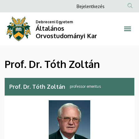
Prof.
Ugrás
Anonim
Bejelentkezés
a
Felhasználói
Dr.
tartalomra
Debreceni Egyetem
fiók
Általános
Tóth
menüje
Orvostudományi Kar
Zoltán
|
Prof. Dr. Tóth Zoltán
Általános
Orvostudományi
Prof. Dr. Tóth Zoltán
professor emeritus
Kar