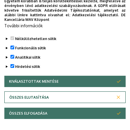
Egyetem korábban is teljes körültekintéssel kezelte, megfelelve az
érvényben lévő adatkezelési szabályozásoknak. A GDPR előírásait
követve frissítettük Adatvédelmi Tájékoztatónkat, amelyet az
Legutóbbi frissítés:
2024. 03. 28. 12:03
alábbi linkre kattintva olvashat el:
Adatkezelési tájékoztató.
DE
Kancellária WAV Központ
További információk
Nélkülözhetetlen sütik
Funkcionális sütik
Analitikai sütik
Hirdetési sütik
KIVÁLASZTOTTAK MENTÉSE
WITHDRAW CONSENT
Adatvédelem
Adatvédelem
ÖSSZES ELUTASÍTÁSA
Technikai információk
ÖSSZES ELFOGADÁSA
Copyright © 2026 Unideb