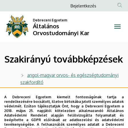
Szakirányú
Ugrás
Anonim
Bejelentkezés
a
Felhasználói
továbbképzések
tartalomra
Debreceni Egyetem
fiók
Általános
|
menüje
Orvostudományi Kar
Általános
Orvostudományi
Szakirányú továbbképzések
Kar
angol-magyar orvos- és egészségtudományi
szakfordító
innovatív táplálkozási és
A Debreceni Egyetem kiemelt fontosságúnak tartja a
űregészségtudományi szakember - magyar
rendelkezésére bocsátott, illetve birtokába jutott személyes adatok
program
védelmét. Ezúton tájékoztatjuk Önt, hogy a Debreceni Egyetem a
2018. május 25. napjától kötelezően alkalmazandó Általános
innovatív táplálkozási és
Adatvédelmi Rendelet alapján felülvizsgálta folyamatait és
beépítette a GDPR előírásait az adatkezelési és adatvédelmi
űregészségtudományi szakember - angol program
tevékenységébe. A felhasználók személyes adatait a Debreceni