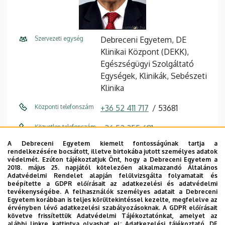
Szervezeti egység
Debreceni Egyetem, DE
Klinikai Központ (DEKK),
Egészségügyi Szolgáltató
Egységek, Klinikák, Sebészeti
Klinika
Központi telefonszám
+36 52 411 717
53681
Közvetlen telefonszám
+36 52 255 681
A Debreceni Egyetem kiemelt fontosságúnak tartja a
E-mail cím
lukacs@med.unideb.hu
rendelkezésére bocsátott, illetve birtokába jutott személyes adatok
védelmét. Ezúton tájékoztatjuk Önt, hogy a Debreceni Egyetem a
Cím
4032 Debrecen, Móricz
2018. május 25. napjától kötelezően alkalmazandó Általános
Adatvédelmi Rendelet alapján felülvizsgálta folyamatait és
Zsigmond körút 22.
beépítette a GDPR előírásait az adatkezelési és adatvédelmi
tevékenységébe. A felhasználók személyes adatait a Debreceni
Épület
Auguszta II. Tömb
Egyetem korábban is teljes körültekintéssel kezelte, megfelelve az
érvényben lévő adatkezelési szabályozásoknak. A GDPR előírásait
követve frissítettük Adatvédelmi Tájékoztatónkat, amelyet az
Emelet, ajtó
földszint, B026
alábbi linkre kattintva olvashat el:
Adatkezelési tájékoztató.
DE