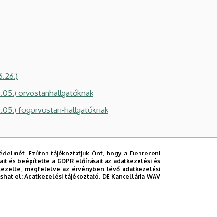
6.26.)
6.05.) orvostanhallgatóknak
6.05.) fogorvostan-hallgatóknak
édelmét. Ezúton tájékoztatjuk Önt, hogy a Debreceni
it és beépítette a GDPR előírásait az adatkezelési és
kezelte, megfelelve az érvényben lévő adatkezelési
ashat el:
Adatkezelési tájékoztató.
DE Kancellária WAV