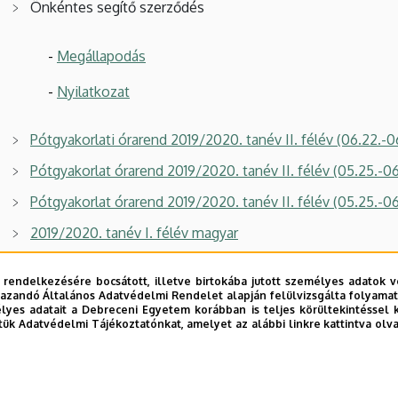
Önkéntes segítő szerződés
-
Megállapodás
-
Nyilatkozat
Pótgyakorlati órarend 2019/2020. tanév II. félév (06.22.-0
Pótgyakorlat órarend 2019/2020. tanév II. félév (05.25.-0
Pótgyakorlat órarend 2019/2020. tanév II. félév (05.25.-0
2019/2020. tanév I. félév magyar
2018/2019. tanév II. félév magyar
 rendelkezésére bocsátott, illetve birtokába jutott személyes adatok v
2016/2017. tanév I. félév magyar
azandó Általános Adatvédelmi Rendelet alapján felülvizsgálta folyamata
yes adatait a Debreceni Egyetem korábban is teljes körültekintéssel 
2018/2019. tanév I. félév magyar
tük Adatvédelmi Tájékoztatónkat, amelyet az alábbi linkre kattintva olv
2017/2018. tanév II. félév magyar
2017/2018. tanév I. félév magyar