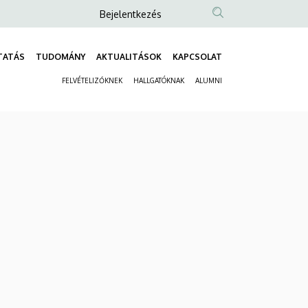
Anonim
Bejelentkezés
Felhasználói
fiók
TATÁS
TUDOMÁNY
AKTUALITÁSOK
KAPCSOLAT
Fő
menüje
FELVÉTELIZŐKNEK
HALLGATÓKNAK
ALUMNI
navigáció
Másodlagos
navigáció