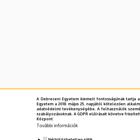
A Debreceni Egyetem kiemelt fontosságúnak tartja a
Egyetem a 2018. május 25. napjától kötelezően alkalm
adatvédelmi tevékenységébe. A felhasználók személ
szabályozásoknak. A GDPR előírásait követve frissítet
Központ
További információk
Nélkülözhetetlen sütik