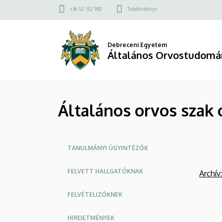
Általános
Ugrás
Felső
+36 52 512 900
Telefonkönyv
a
kapcsolat
orvos
tartalomra
menü
szak
Debreceni Egyetem
Általános Orvostudomá
órarendek
|
Általános orvos szak
Általános
Orvostudományi
Oldalmenü
Kar
TANULMÁNYI ÜGYINTÉZŐK
FELVETT HALLGATÓKNAK
Archív
:
FELVÉTELIZŐKNEK
HIRDETMÉNYEK