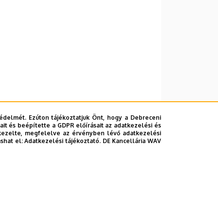
édelmét. Ezúton tájékoztatjuk Önt, hogy a Debreceni
it és beépítette a GDPR előírásait az adatkezelési és
kezelte, megfelelve az érvényben lévő adatkezelési
ashat el:
Adatkezelési tájékoztató.
DE Kancellária WAV