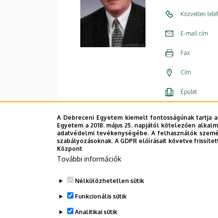
Közvetlen tel
E-mail cím
Fax
Cím
Épület
Emelet, ajtó
A Debreceni Egyetem kiemelt fontosságúnak tartja a
Egyetem a 2018. május 25. napjától kötelezően alkalm
Weboldal
adatvédelmi tevékenységébe. A felhasználók személ
szabályozásoknak. A GDPR előírásait követve frissítet
Központ
További információk
Nélkülözhetetlen sütik
Funkcionális sütik
Analitikai sütik