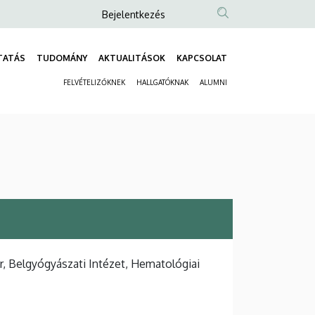
Anonim
Bejelentkezés
Felhasználói
fiók
TATÁS
TUDOMÁNY
AKTUALITÁSOK
KAPCSOLAT
Fő
menüje
FELVÉTELIZŐKNEK
HALLGATÓKNAK
ALUMNI
navigáció
Másodlagos
navigáció
, Belgyógyászati Intézet, Hematológiai