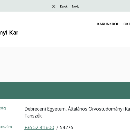
Felső
DE
Karok
Nokk
navigáció
KARUNKRÓL
OK
nyi Kar
ység
Debreceni Egyetem, Általános Orvostudományi Kar
Tanszék
fonszám
+36 52 411 600
54276