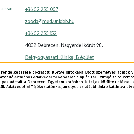
efonszám
+36 52 255 057
zboda@med.unideb.hu
+36 52 255 152
4032 Debrecen, Nagyerdei körút 98.
Belgyógyászati Klinika, B épület
I.137
 rendelkezésére bocsátott, illetve birtokába jutott személyes adatok v
azandó Általános Adatvédelmi Rendelet alapján felülvizsgálta folyamata
Szervezeti weboldal
yes adatait a Debreceni Egyetem korábban is teljes körültekintéssel 
tük Adatvédelmi Tájékoztatónkat, amelyet az alábbi linkre kattintva olv
Tudóstér profil