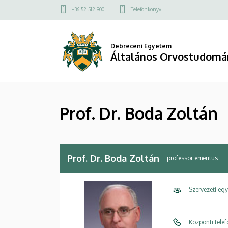
Prof.
Ugrás
Felső
+36 52 512 900
Telefonkönyv
a
kapcsolat
Dr.
tartalomra
menü
Boda
Debreceni Egyetem
Általános Orvostudomá
Zoltán
|
Prof. Dr. Boda Zoltán
Általános
Orvostudományi
Kar
Prof. Dr. Boda Zoltán
professor emeritus
Szervezeti eg
Központi tele