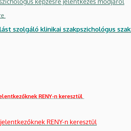
pszichológus képzésre jelentkezés módjáról
re
ást szolgáló klinikai szakpszichológus sza
jelentkezőknek RENY-n keresztül
 jelentkezőknek RENY-n keresztül