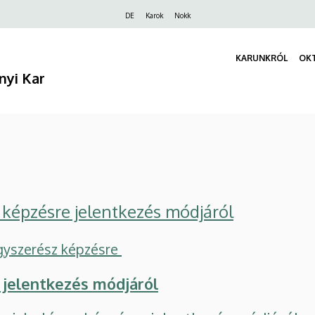
Felső
DE
Karok
Nokk
navigáció
KARUNKRÓL
OK
nyi Kar
 képzésre jelentkezés módjáról
ógyszerész képzésre
 jelentkezés módjáról