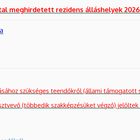
tal meghirdetett rezidens álláshelyek 202
sa
rásához szükséges teendőkről (állami támogatot
sztvevő (többedik szakképzésüket végző) jelölte