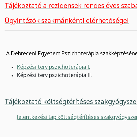
Tájékoztató a rezidensek rendes éves szab
Ügyintézők szakmánkénti elérhetőségei
A Debreceni Egyetem Pszichoterápia szakképzéséne
Képzési terv pszichoterápia I.
Képzé
si terv pszichoterápia II.
Tájékoztató költségtérítéses szakgyógysze
Jelentkezési lap költségtérítéses szakgyógysze