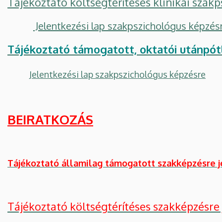
Tájékoztató költségtérítéses klinikai szak
Jelentkezési lap szakpszichológus képzés
Tájékoztató támogatott, oktatói utánpótl
Jelentkezési lap szakpszichológus képzésre
BEIRATKOZÁS
Tájékoztató államilag támogatott szakképzésre 
Tájékoztató költségtérítéses szakképzésre