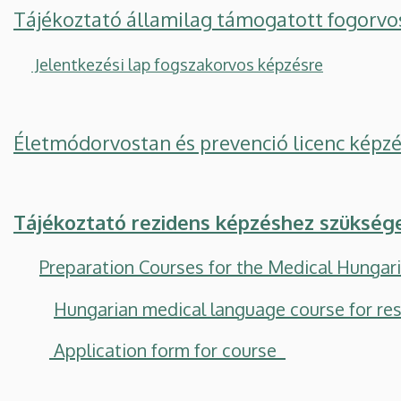
Tájékoztató államilag támogatott fogorvo
Jelentkezési lap fogszakorvos képzésre
Életmódorvostan és prevenció licenc képz
Tájékoztató rezidens kép
zéshez szüksége
Preparation Courses for the Medical Hunga
Hungarian medical language course for re
Application form for course