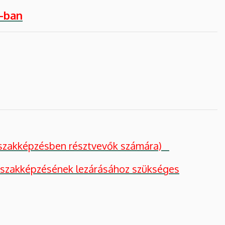
6-ban
t szakképzésben résztvevők számára)
k szakképzésének lezárásához szükséges