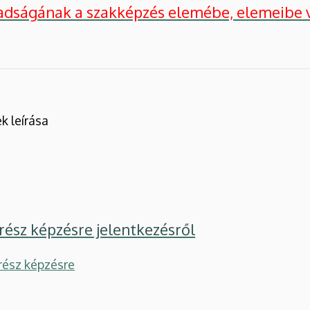
adságának a szakképzés elemébe, elemeibe v
k leírása
rész képzésre jelentkezésről
rész képzésre