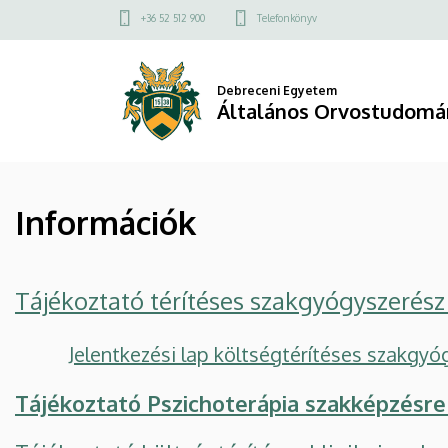
Információk
Ugrás
Felső
+36 52 512 900
Telefonkönyv
a
kapcsolat
|
tartalomra
menü
Általános
Debreceni Egyetem
Általános Orvostudomá
Orvostudományi
Kar
Információk
Tájékoztató térítéses szakgyógyszerész
Jelentkezési lap költségtérítéses szakgy
Tájékoztató Pszichoterápia szakképzésre