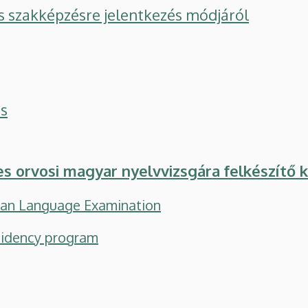
s szakképzésre jelentkezés módjáról
és
s orvosi magyar nyelvvizsgára felkészítő 
rian Language Examination
sidency program