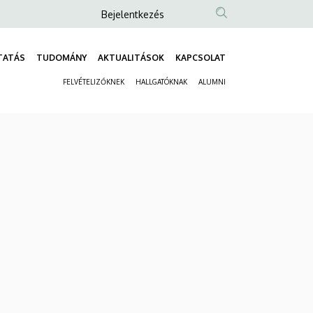
Anonim
Bejelentkezés
Felhasználói
fiók
TATÁS
TUDOMÁNY
AKTUALITÁSOK
KAPCSOLAT
Fő
menüje
FELVÉTELIZŐKNEK
HALLGATÓKNAK
ALUMNI
navigáció
Másodlagos
navigáció