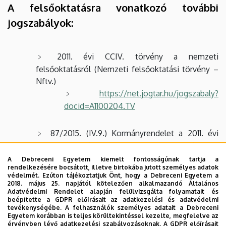
A felsőoktatásra vonatkozó további
jogszabályok:
2011. évi CCIV. törvény a nemzeti
felsőoktatásról (Nemzeti felsőoktatási törvény –
Nftv.)
https://net.jogtar.hu/jogszabaly?
docid=A1100204.TV
87/2015. (IV.9.) Kormányrendelet a 2011. évi
CCIV. törvény egyes rendelkezéseinek
végrehajtásáról
A Debreceni Egyetem kiemelt fontosságúnak tartja a
rendelkezésére bocsátott, illetve birtokába jutott személyes adatok
https://net.jogtar.hu/jogszabaly?
védelmét. Ezúton tájékoztatjuk Önt, hogy a Debreceni Egyetem a
docid=A1500087.KOR
2018. május 25. napjától kötelezően alkalmazandó Általános
Adatvédelmi Rendelet alapján felülvizsgálta folyamatait és
beépítette a GDPR előírásait az adatkezelési és adatvédelmi
tevékenységébe. A felhasználók személyes adatait a Debreceni
248/2012. (VIII.31.) Kormányrendelet a 2011. évi
Egyetem korábban is teljes körültekintéssel kezelte, megfelelve az
CCIV. törvény egyes
érvényben lévő adatkezelési szabályozásoknak. A GDPR előírásait