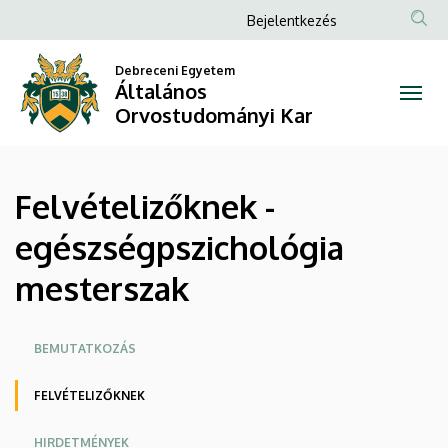
Felvételizőknek
Ugrás
Anonim
Bejelentkezés
a
Felhasználói
-
tartalomra
Debreceni Egyetem
fiók
Általános
egészségpszichológia
menüje
Orvostudományi Kar
mesterszak
|
Felvételizőknek -
Általános
egészségpszichológia
Orvostudományi
mesterszak
Kar
Oldalmenü
BEMUTATKOZÁS
FELVÉTELIZŐKNEK
HIRDETMÉNYEK