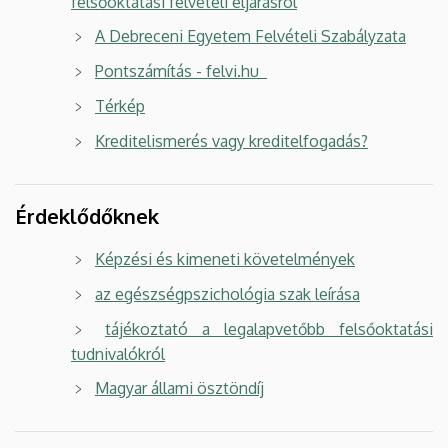
felsőoktatási felvételi eljárásról
A Debreceni Egyetem Felvételi Szabályzata
Pontszámítás - felvi.hu
Térkép
Kreditelismerés vagy kreditelfogadás?
Érdeklődőknek
Képzési és kimeneti követelmények
az egészségpszichológia szak leírása
tájékoztató a legalapvetőbb felsőoktatási
tudnivalókról
Magyar állami ösztöndíj