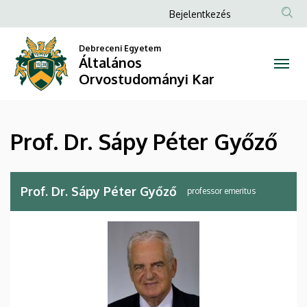
Prof.
Ugrás
Anonim
Bejelentkezés
a
Felhasználói
Dr.
tartalomra
Debreceni Egyetem
fiók
Általános
Sápy
menüje
Orvostudományi Kar
Péter
Győző
Prof. Dr. Sápy Péter Győző
|
Általános
Prof. Dr. Sápy Péter Győző
professor emeritus
Orvostudományi
Kar