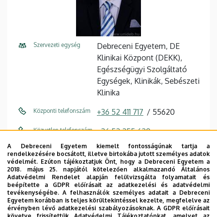
Szervezeti egység
Debreceni Egyetem, DE
Klinikai Központ (DEKK),
Egészségügyi Szolgáltató
Egységek, Klinikák, Sebészeti
Klinika
Központi telefonszám
+36 52 411 717
55620
Közvetlen telefonszám
+36 52 255 620
A Debreceni Egyetem kiemelt fontosságúnak tartja a
E-mail cím
psapy@med.unideb.hu
rendelkezésére bocsátott, illetve birtokába jutott személyes adatok
védelmét. Ezúton tájékoztatjuk Önt, hogy a Debreceni Egyetem a
Cím
4032 Debrecen, Móricz
2018. május 25. napjától kötelezően alkalmazandó Általános
Adatvédelmi Rendelet alapján felülvizsgálta folyamatait és
Zsigmond körút 22.
beépítette a GDPR előírásait az adatkezelési és adatvédelmi
tevékenységébe. A felhasználók személyes adatait a Debreceni
Épület
Auguszta II. Tömb
Egyetem korábban is teljes körültekintéssel kezelte, megfelelve az
érvényben lévő adatkezelési szabályozásoknak. A GDPR előírásait
követve frissítettük Adatvédelmi Tájékoztatónkat, amelyet az