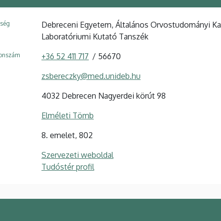
ység
Debreceni Egyetem, Általános Orvostudományi Kar, 
Laboratóriumi Kutató Tanszék
fonszám
+36 52 411 717
56670
zsbereczky@med.unideb.hu
4032 Debrecen Nagyerdei körút 98
Elméleti Tömb
8. emelet, 802
Szervezeti weboldal
Tudóstér profil