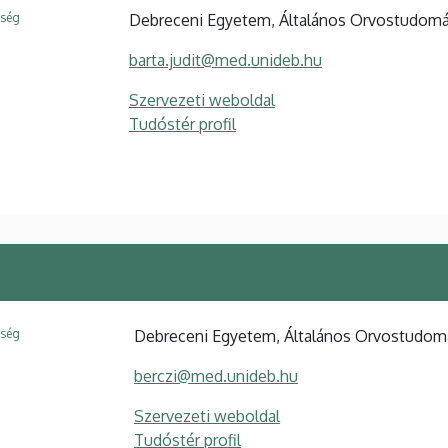
ység
Debreceni Egyetem, Általános Orvostudomány
barta.judit@med.unideb.hu
Szervezeti weboldal
Tudóstér profil
ység
Debreceni Egyetem, Általános Orvostudomán
berczi@med.unideb.hu
Szervezeti weboldal
Tudóstér profil