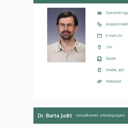
Szervezeti eg
Központi tele
E-mail cím
Cím
Épület
Emelet, ajtó
Weboldal
Dr. Barta Judit
tanszékvezető, intézetigazgató