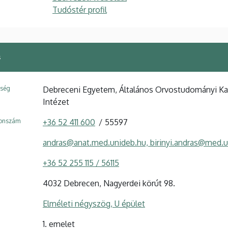
Tudóstér profil
s
ység
Debreceni Egyetem, Általános Orvostudományi Kar,
Intézet
fonszám
+36 52 411 600
55597
andras@anat.med.unideb.hu, birinyi.andras@med.
+36 52 255 115 / 56115
4032 Debrecen, Nagyerdei körút 98.
Elméleti négyszög, U épület
1. emelet