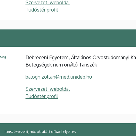
Szervezeti weboldal
Tudóstér profil
ység
Debreceni Egyetem, Általános Orvostudományi Kar
Betegségek nem önálló Tanszék
balogh.zoltan@med.unideb.hu
Szervezeti weboldal
Tudóstér profil
tanszékvezető, mb. oktatási dékánhelyettes