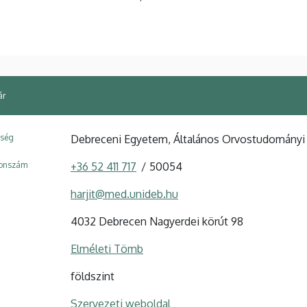
ár
ység
Debreceni Egyetem, Általános Orvostudományi K
fonszám
+36 52 411 717
50054
harjit@med.unideb.hu
4032 Debrecen Nagyerdei körút 98
Elméleti Tömb
földszint
Szervezeti weboldal