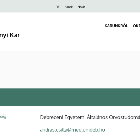
Felső
DE
Karok
Nokk
navigáció
KARUNKRÓL
OK
nyi Kar
ység
Debreceni Egyetem, Általános Orvostudomán
andras.csilla@med.unideb.hu