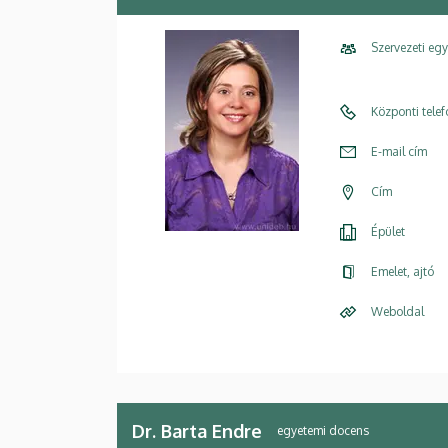
Szervezeti eg
Központi tele
E-mail cím
Cím
Épület
Emelet, ajtó
Weboldal
Dr. Barta Endre
egyetemi docens