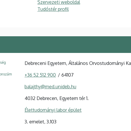
Szervezeti weboldal
Tudóstér profil
ység
Debreceni Egyetem, Általános Orvostudományi Kar,
fonszám
+36 52 512 900
64107
balajthy@med.unideb.hu
4032 Debrecen, Egyetem tér 1.
Élettudományi labor épület
3. emelet, 3.103