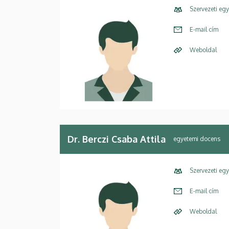
Szervezeti eg
E-mail cím
Weboldal
Dr. Berczi Csaba Attila
egyetemi docens
Szervezeti eg
E-mail cím
Weboldal