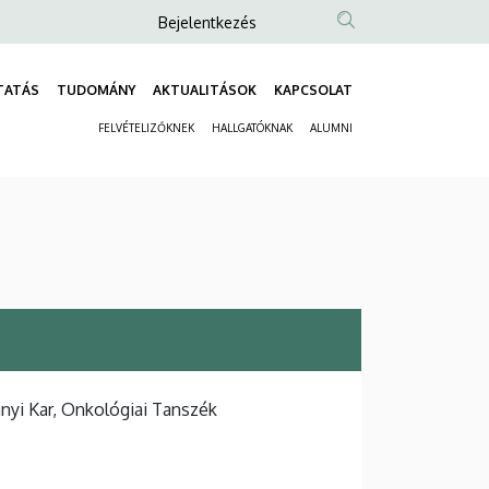
Anonim
Bejelentkezés
Felhasználói
fiók
TATÁS
TUDOMÁNY
AKTUALITÁSOK
KAPCSOLAT
Fő
menüje
FELVÉTELIZŐKNEK
HALLGATÓKNAK
ALUMNI
navigáció
Másodlagos
navigáció
yi Kar, Onkológiai Tanszék