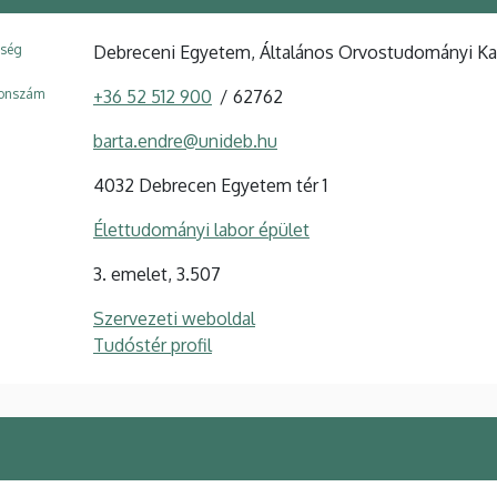
ység
Debreceni Egyetem, Általános Orvostudományi Kar,
fonszám
+36 52 512 900
62762
barta.endre@unideb.hu
4032 Debrecen Egyetem tér 1
Élettudományi labor épület
3. emelet, 3.507
Szervezeti weboldal
Tudóstér profil