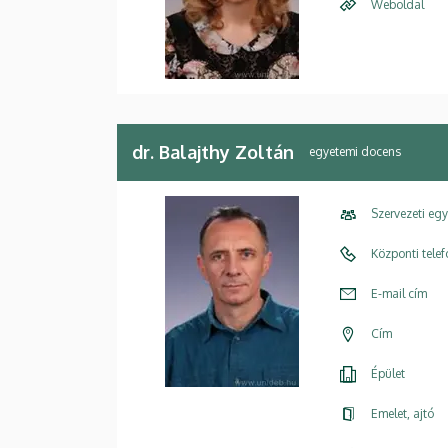
Weboldal
dr. Balajthy Zoltán
egyetemi docens
Szervezeti eg
Központi tele
E-mail cím
Cím
Épület
Emelet, ajtó