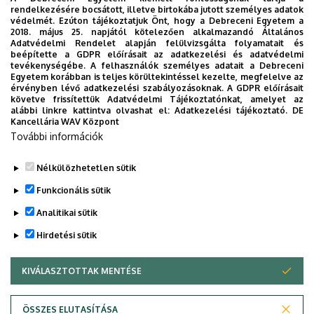
rendelkezésére bocsátott, illetve birtokába jutott személyes adatok
védelmét. Ezúton tájékoztatjuk Önt, hogy a Debreceni Egyetem a
2018. május 25. napjától kötelezően alkalmazandó Általános
Szervezeti egység
Debreceni Egyetem, Általános
Adatvédelmi Rendelet alapján felülvizsgálta folyamatait és
beépítette a GDPR előírásait az adatkezelési és adatvédelmi
Orvostudományi Kar,
tevékenységébe. A felhasználók személyes adatait a Debreceni
Szemészeti Tanszék
Egyetem korábban is teljes körültekintéssel kezelte, megfelelve az
érvényben lévő adatkezelési szabályozásoknak. A GDPR előírásait
követve frissítettük Adatvédelmi Tájékoztatónkat, amelyet az
E-mail cím
ltakacs@med.unideb.hu
alábbi linkre kattintva olvashat el:
Adatkezelési tájékoztató.
DE
Kancellária WAV Központ
Weboldal
Szervezeti weboldal
További információk
Tudóstér profil
Nélkülözhetetlen sütik
Funkcionális sütik
Analitikai sütik
Hirdetési sütik
KIVÁLASZTOTTAK MENTÉSE
WITHDRAW CONSENT
Adatvédelem
Adatvédelem
ÖSSZES ELUTASÍTÁSA