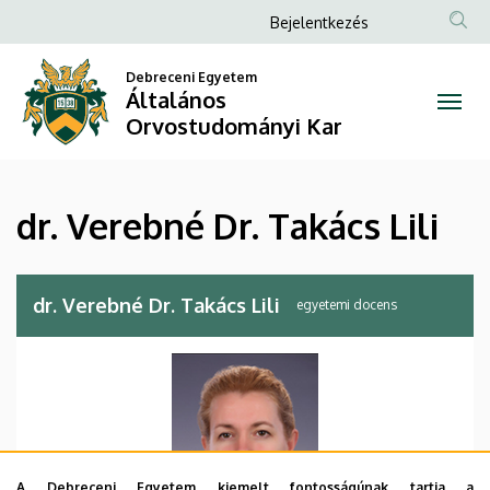
dr.
Ugrás
Anonim
Bejelentkezés
a
Felhasználói
Verebné
tartalomra
Debreceni Egyetem
fiók
Általános
Dr.
menüje
Orvostudományi Kar
Takács
Lili
dr. Verebné Dr. Takács Lili
|
Általános
dr. Verebné Dr. Takács Lili
egyetemi docens
Orvostudományi
Kar
A Debreceni Egyetem kiemelt fontosságúnak tartja a