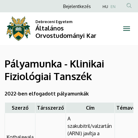
Pályamunka
Ugrás
Anonim
Bejelentkezés
HU
EN
a
Felhasználói
-
tartalomra
Debreceni Egyetem
fiók
Általános
Klinikai
menüje
Orvostudományi Kar
Fiziológiai
Tanszék
Pályamunka - Klinikai
|
Fiziológiai Tanszék
Általános
Orvostudományi
2022-ben elfogadott pályamunkák
Kar
Szerző
Társszerző
Cím
Témavez
A
szakubitril/valzartán
(ARNI) javítja a
Kothalawala