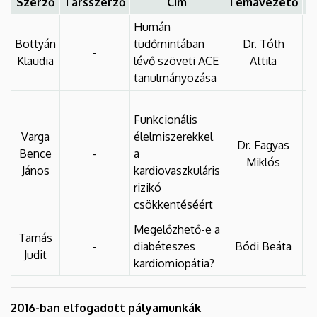
Szerző
Társszerző
Cím
Témavezető
T
Humán
Bottyán
tüdőmintában
Dr. Tóth
-
Klaudia
lévő szöveti ACE
Attila
tanulmányozása
Funkcionális
Varga
élelmiszerekkel
Dr. Fagyas
Bence
-
a
Miklós
János
kardiovaszkuláris
rizikó
csökkentéséért
Megelőzhető-e a
Tamás
-
diabéteszes
Bódi Beáta
Judit
kardiomiopátia?
2016-ban elfogadott pályamunkák