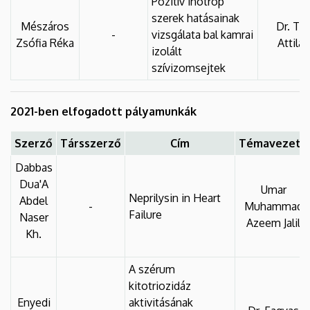
Pozitív inotróp
szerek hatásainak
Mészáros
Dr. Tó
-
vizsgálata bal kamrai
Zsófia Réka
Attil
izolált
szívizomsejtek
2021-ben elfogadott pályamunkák
Szerző
Társszerző
Cím
Témavezető
Dabbas
Dua'A
Umar
Neprilysin in Heart
Abdel
-
Muhammad
Failure
Naser
Azeem Jalil
Kh.
A szérum
kitotriozidáz
Enyedi
aktivitásának