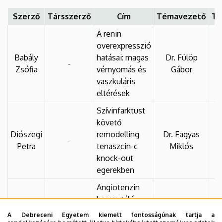
Szerző
Társszerző
Cím
Témavezető
Tá
A renin
overexpresszió
Babály
hatásai: magas
Dr. Fülöp
-
Zsófia
vérnyomás és
Gábor
vaszkuláris
eltérések
Szívinfarktust
követő
Diószegi
remodelling
Dr. Fagyas
-
Petra
tenaszcin-c
Miklós
knock-out
egerekben
Angiotenzin
konvertáló
enzimek
A Debreceni Egyetem kiemelt fontosságúnak tartja a