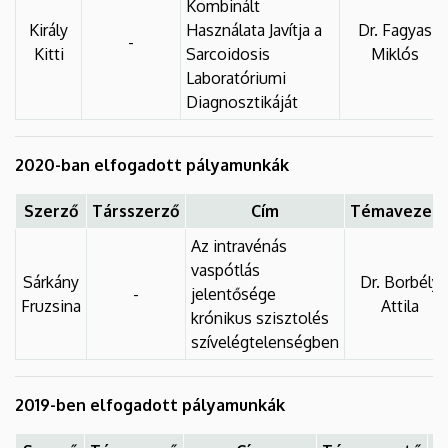
Kombinált
Király
Használata Javítja a
Dr. Fagyas
-
Kitti
Sarcoidosis
Miklós
Laboratóriumi
Diagnosztikáját
2020-ban elfogadott pályamunkák
Szerző
Társszerző
Cím
Témavezet
Az intravénás
vaspótlás
Sárkány
Dr. Borbély
-
jelentősége
Fruzsina
Attila
krónikus szisztolés
szívelégtelenségben
2019-ben elfogadott pályamunkák