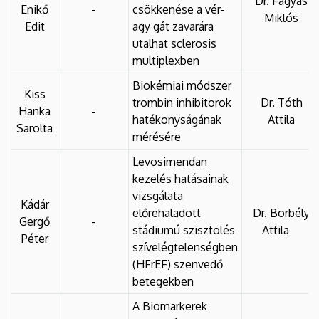
Dr. Fagyas
Enikő
-
csökkenése a vér-
Miklós
Edit
agy gát zavarára
utalhat sclerosis
multiplexben
Biokémiai módszer
Kiss
trombin inhibitorok
Dr. Tóth
Hanka
-
hatékonyságának
Attila
Sarolta
mérésére
Levosimendan
kezelés hatásainak
vizsgálata
Kádár
előrehaladott
Dr. Borbély
Gergő
-
stádiumú szisztolés
Attila
Péter
szívelégtelenségben
(HFrEF) szenvedő
betegekben
A Biomarkerek