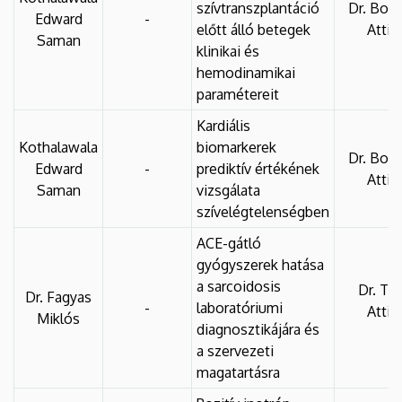
szívtranszplantáció
Dr. Borb
Edward
-
előtt álló betegek
Attila
Saman
klinikai és
hemodinamikai
paramétereit
Kardiális
Kothalawala
biomarkerek
Dr. Borb
Edward
-
prediktív értékének
Attila
Saman
vizsgálata
szívelégtelenségben
ACE-gátló
gyógyszerek hatása
a sarcoidosis
Dr. Tó
Dr. Fagyas
-
laboratóriumi
Attila
Miklós
diagnosztikájára és
a szervezeti
magatartásra