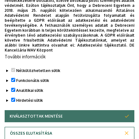
szerepe magas
rendelkezésére bocsátott, illetve birtokába jutott személyes adatok
Dr. Tóth
Porkoláb
védelmét. Ezúton tájékoztatjuk Önt, hogy a Debreceni Egyetem a
-
vérnyomás
D
Attila
2018. május 25. napjától kötelezően alkalmazandó Általános
Edit
kialakulásában
Adatvédelmi Rendelet alapján felülvizsgálta folyamatait és
beépítette a GDPR előírásait az adatkezelési és adatvédelmi
MREN2
tevékenységébe. A felhasználók személyes adatait a Debreceni
transzgenikus
Egyetem korábban is teljes körültekintéssel kezelte, megfelelve az
érvényben lévő adatkezelési szabályozásoknak. A GDPR előírásait
állatmodellben
követve frissítettük Adatvédelmi Tájékoztatónkat, amelyet az
alábbi linkre kattintva olvashat el:
Adatkezelési tájékoztató.
DE
Kancellária WAV Központ
További információk
Nélkülözhetetlen sütik
Legutóbbi frissítés:
2024. 01. 10. 10:10
Funkcionális sütik
Analitikai sütik
Hirdetési sütik
KIVÁLASZTOTTAK MENTÉSE
WITHDRAW CONSENT
Adatvédelem
Adatvédelem
ÖSSZES ELUTASÍTÁSA