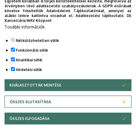
Egyetem korábban is teljes körültekintéssel kezelte, megfelelve az
érvényben lévő adatkezelési szabályozásoknak. A GDPR előírásait
követve frissítettük Adatvédelmi Tájékoztatónkat, amelyet az
alábbi linkre kattintva olvashat el:
Adatkezelési tájékoztató.
DE
Kancellária WAV Központ
További információk
Nélkülözhetetlen sütik
Funkcionális sütik
Analitikai sütik
Hirdetési sütik
KIVÁLASZTOTTAK MENTÉSE
WITHDRAW CONSENT
Adatvédelem
Adatvédelem
ÖSSZES ELUTASÍTÁSA
Technikai információk
ÖSSZES ELFOGADÁSA
Copyright © 2026 Unideb