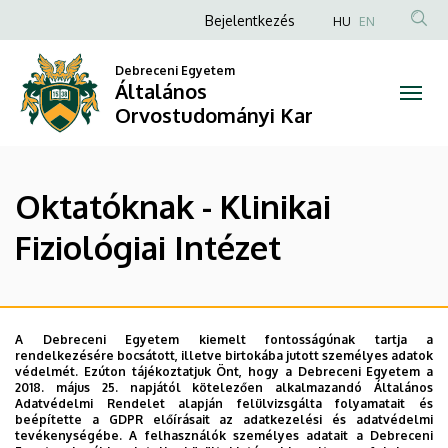
Oktatóknak
Ugrás
Anonim
Bejelentkezés
HU
EN
a
Felhasználói
-
tartalomra
Debreceni Egyetem
fiók
Általános
Klinikai
menüje
Orvostudományi Kar
Fiziológiai
Intézet
Oktatóknak - Klinikai
|
Fiziológiai Intézet
Általános
Orvostudományi
Legutóbbi frissítés:
2024. 01. 17. 08:33
Kar
A Debreceni Egyetem kiemelt fontosságúnak tartja a
rendelkezésére bocsátott, illetve birtokába jutott személyes adatok
védelmét. Ezúton tájékoztatjuk Önt, hogy a Debreceni Egyetem a
2018. május 25. napjától kötelezően alkalmazandó Általános
Adatvédelmi Rendelet alapján felülvizsgálta folyamatait és
beépítette a GDPR előírásait az adatkezelési és adatvédelmi
tevékenységébe. A felhasználók személyes adatait a Debreceni