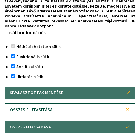
tevékenységébe. A felhasználók személyes adatait a Debreceni
4032 Debrecen, Nagyerdei körút 98.
Egyetem korábban is teljes körültekintéssel kezelte, megfelelve az
érvényben lévő adatkezelési szabályozásoknak. A GDPR előírásait
Épület, emelet, ajtó
követve frissítettük Adatvédelmi Tájékoztatónkat, amelyet az
Belgyógyászati Klinika, A épület
alábbi linkre kattintva olvashat el:
Adatkezelési tájékoztató.
DE
Kancellária WAV Központ
Weboldalak
További információk
Website
Tudóstér profil
Nélkülözhetetlen sütik
Funkcionális sütik
Analitikai sütik
Hirdetési sütik
KIVÁLASZTOTTAK MENTÉSE
WITHDRAW CONSENT
Adatvédelem
Adatvédelem
ÖSSZES ELUTASÍTÁSA
Technikai információk
ÖSSZES ELFOGADÁSA
Copyright © 2026 Unideb