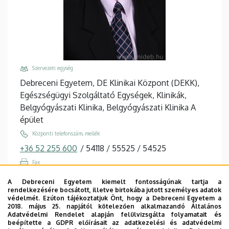
Szervezeti egység
Debreceni Egyetem, DE Klinikai Központ (DEKK),
Egészségügyi Szolgáltató Egységek, Klinikák,
Belgyógyászati Klinika, Belgyógyászati Klinika A
épület
Központi telefonszám, mellék
+36 52 255 600
/
54118
/
55525
/
54525
Fax
+36 52 255 951
A Debreceni Egyetem kiemelt fontosságúnak tartja a
rendelkezésére bocsátott, illetve birtokába jutott személyes adatok
Email
védelmét. Ezúton tájékoztatjuk Önt, hogy a Debreceni Egyetem a
paragh.gyorgy@med.unideb.hu
2018. május 25. napjától kötelezően alkalmazandó Általános
Adatvédelmi Rendelet alapján felülvizsgálta folyamatait és
Cím
beépítette a GDPR előírásait az adatkezelési és adatvédelmi