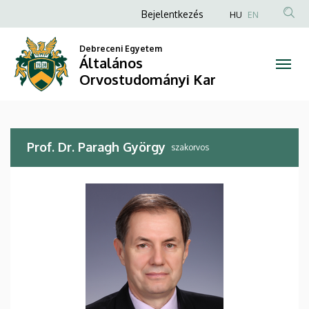
Prof.
Ugrás
Anonim
Bejelentkezés
HU
EN
a
Felhasználói
Dr.
tartalomra
Debreceni Egyetem
fiók
Általános
Paragh
menüje
Orvostudományi Kar
György
|
Prof. Dr. Paragh György
Általános
szakorvos
Orvostudományi
Kar