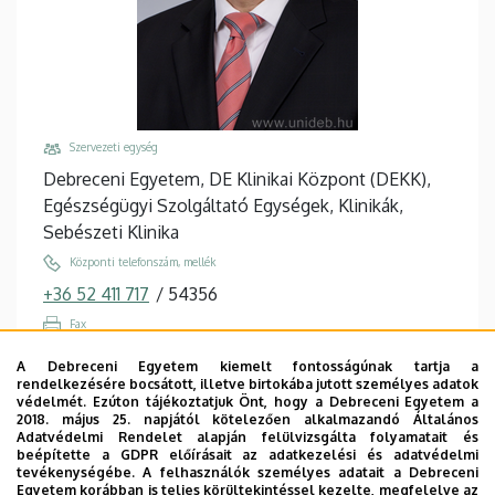
Szervezeti egység
Debreceni Egyetem, DE Klinikai Központ (DEKK),
Egészségügyi Szolgáltató Egységek, Klinikák,
Sebészeti Klinika
Központi telefonszám, mellék
+36 52 411 717
/
54356
Fax
+36 52 255 356
/
56356
A Debreceni Egyetem kiemelt fontosságúnak tartja a
rendelkezésére bocsátott, illetve birtokába jutott személyes adatok
Email
védelmét. Ezúton tájékoztatjuk Önt, hogy a Debreceni Egyetem a
dami1960@med.unideb.hu
2018. május 25. napjától kötelezően alkalmazandó Általános
Adatvédelmi Rendelet alapján felülvizsgálta folyamatait és
Cím
beépítette a GDPR előírásait az adatkezelési és adatvédelmi
tevékenységébe. A felhasználók személyes adatait a Debreceni
4032 Debrecen, Móricz Zsigmond körút 22.
Egyetem korábban is teljes körültekintéssel kezelte, megfelelve az