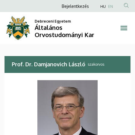
Prof.
Ugrás
Anonim
Bejelentkezés
HU
EN
a
Felhasználói
Dr.
tartalomra
Debreceni Egyetem
fiók
Általános
Damjanovich
menüje
Orvostudományi Kar
László
|
Prof. Dr. Damjanovich László
Általános
szakorvos
Orvostudományi
Kar