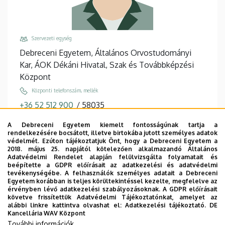
Szervezeti egység
Debreceni Egyetem, Általános Orvostudományi
Kar, ÁOK Dékáni Hivatal, Szak és Továbbképzési
Központ
Központi telefonszám, mellék
+36 52 512 900
/
58035
Email
A Debreceni Egyetem kiemelt fontosságúnak tartja a
orvos.gabriella@med.unideb.hu
rendelkezésére bocsátott, illetve birtokába jutott személyes adatok
védelmét. Ezúton tájékoztatjuk Önt, hogy a Debreceni Egyetem a
Cím
2018. május 25. napjától kötelezően alkalmazandó Általános
Adatvédelmi Rendelet alapján felülvizsgálta folyamatait és
4032 Debrecen Nagyerdei körút 94
beépítette a GDPR előírásait az adatkezelési és adatvédelmi
tevékenységébe. A felhasználók személyes adatait a Debreceni
Épület, emelet, ajtó
Egyetem korábban is teljes körültekintéssel kezelte, megfelelve az
Nemzetközi Oktatást Koordináló Központ épület
, 1.
érvényben lévő adatkezelési szabályozásoknak. A GDPR előírásait
követve frissítettük Adatvédelmi Tájékoztatónkat, amelyet az
emelet, 115
alábbi linkre kattintva olvashat el:
Adatkezelési tájékoztató.
DE
Kancellária WAV Központ
Weboldalak
További információk