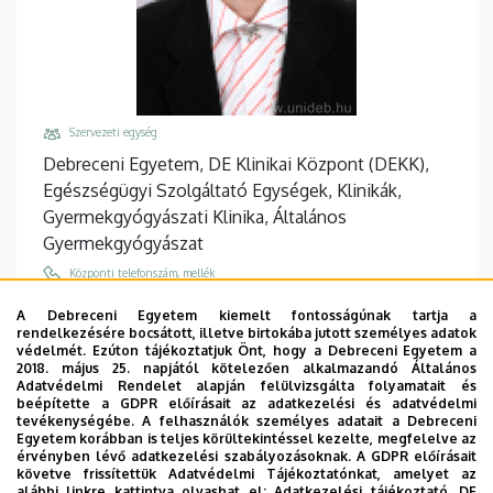
Szervezeti egység
Debreceni Egyetem, DE Klinikai Központ (DEKK),
Egészségügyi Szolgáltató Egységek, Klinikák,
Gyermekgyógyászati Klinika, Általános
Gyermekgyógyászat
Központi telefonszám, mellék
+36 52 255 600
/
55145
A Debreceni Egyetem kiemelt fontosságúnak tartja a
rendelkezésére bocsátott, illetve birtokába jutott személyes adatok
Email
védelmét. Ezúton tájékoztatjuk Önt, hogy a Debreceni Egyetem a
korponay-szabo.ilma@med.unideb.hu
2018. május 25. napjától kötelezően alkalmazandó Általános
Adatvédelmi Rendelet alapján felülvizsgálta folyamatait és
Cím
beépítette a GDPR előírásait az adatkezelési és adatvédelmi
tevékenységébe. A felhasználók személyes adatait a Debreceni
4032 Debrecen, Nagyerdei körút 98.
Egyetem korábban is teljes körültekintéssel kezelte, megfelelve az
érvényben lévő adatkezelési szabályozásoknak. A GDPR előírásait
Épület, emelet, ajtó
követve frissítettük Adatvédelmi Tájékoztatónkat, amelyet az
Gyermekgyógyászati Klinika
alábbi linkre kattintva olvashat el:
Adatkezelési tájékoztató.
DE