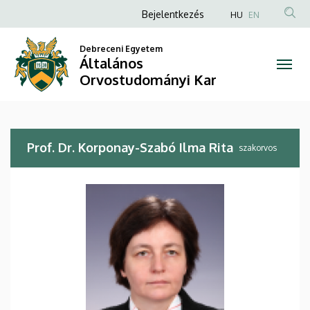
Prof.
Ugrás
Anonim
Bejelentkezés
HU
EN
a
Felhasználói
Dr.
tartalomra
Debreceni Egyetem
fiók
Általános
Korponay-
menüje
Orvostudományi Kar
Szabó
Ilma
Prof. Dr. Korponay-Szabó Ilma Rita
Rita
szakorvos
|
Általános
Orvostudományi
Kar