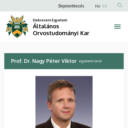
Prof.
Ugrás
Anonim
Bejelentkezés
HU
EN
a
Felhasználói
Dr.
tartalomra
Debreceni Egyetem
fiók
Általános
Nagy
menüje
Orvostudományi Kar
Péter
Viktor
Prof. Dr. Nagy Péter Viktor
|
egyetemi tanár
Általános
Orvostudományi
Kar