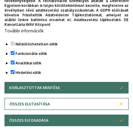
tevékenységébe. A felhasználók személyes adatait a Debreceni
Egyetem korábban is teljes körültekintéssel kezelte, megfelelve az
Weboldalak
érvényben lévő adatkezelési szabályozásoknak. A GDPR előírásait
Website
követve frissítettük Adatvédelmi Tájékoztatónkat, amelyet az
alábbi linkre kattintva olvashat el:
Adatkezelési tájékoztató.
DE
Tudóstér profil
Kancellária WAV Központ
További információk
Leírás
Google Scholar
Nélkülözhetetlen sütik
Funkcionális sütik
Analitikai sütik
Hirdetési sütik
KIVÁLASZTOTTAK MENTÉSE
WITHDRAW CONSENT
Adatvédelem
Adatvédelem
ÖSSZES ELUTASÍTÁSA
Technikai információk
ÖSSZES ELFOGADÁSA
Copyright © 2026 Unideb