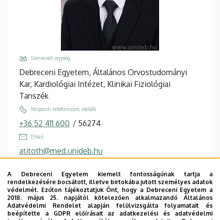
Szervezeti egység
Debreceni Egyetem, Általános Orvostudományi
Kar, Kardiológiai Intézet, Klinikai Fiziológiai
Tanszék
Központi telefonszám, mellék
+36 52 411 600
/
56274
Email
atitoth@med.unideb.hu
Cím
A Debreceni Egyetem kiemelt fontosságúnak tartja a
4032 Debrecen, Móricz Zsigmond körút 22.
rendelkezésére bocsátott, illetve birtokába jutott személyes adatok
védelmét. Ezúton tájékoztatjuk Önt, hogy a Debreceni Egyetem a
Épület, emelet, ajtó
2018. május 25. napjától kötelezően alkalmazandó Általános
Auguszta I. Tömb
, mélyföldszint, alsó földszint
Adatvédelmi Rendelet alapján felülvizsgálta folyamatait és
beépítette a GDPR előírásait az adatkezelési és adatvédelmi
(klinikai fiziológia)