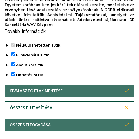
Website
Egyetem korábban is teljes körültekintéssel kezelte, megfelelve az
Tudóstér profil
érvényben lévő adatkezelési szabályozásoknak. A GDPR előírásait
követve frissítettük Adatvédelmi Tájékoztatónkat, amelyet az
Leírás
alábbi linkre kattintva olvashat el:
Adatkezelési tájékoztató.
DE
Kancellária WAV Központ
Önéletrajz
További információk
CV Eng
Nélkülözhetetlen sütik
Funkcionális sütik
Analitikai sütik
Hirdetési sütik
KIVÁLASZTOTTAK MENTÉSE
WITHDRAW CONSENT
Adatvédelem
Adatvédelem
ÖSSZES ELUTASÍTÁSA
Technikai információk
ÖSSZES ELFOGADÁSA
Copyright © 2026 Unideb