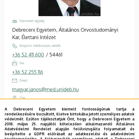
Szervezeti egység
Debreceni Egyetem, Általános Orvostudományi
Kar, Élettani Intézet
Központi telefonszám, mellék
+36 52 411 600
/
54461
Fax
+36 52 255 116
Email
magyar.janos@med.unideb.hu
Cím
4032 Debrecen, Nagyerdei körút 98.
A Debreceni Egyetem kiemelt fontosságúnak tartja a
rendelkezésére bocsátott, illetve birtokába jutott személyes adatok
Épület, emelet, ajtó
védelmét. Ezúton tájékoztatjuk Önt, hogy a Debreceni Egyetem a
Elméleti négyszög, U épület
, 1. emelet
2018. május 25. napjától kötelezően alkalmazandó Általános
Adatvédelmi Rendelet alapján felülvizsgálta folyamatait és
Weboldalak
beépítette a GDPR előírásait az adatkezelési és adatvédelmi
tevékenységébe. A felhasználók személyes adatait a Debreceni