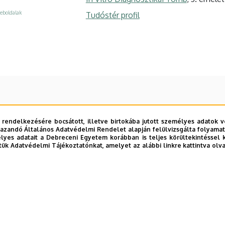
eboldalak
Tudóstér profil
 rendelkezésére bocsátott, illetve birtokába jutott személyes adatok v
azandó Általános Adatvédelmi Rendelet alapján felülvizsgálta folyamata
yes adatait a Debreceni Egyetem korábban is teljes körültekintéssel 
tük Adatvédelmi Tájékoztatónkat, amelyet az alábbi linkre kattintva olv