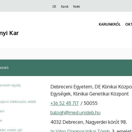
Felső
DE
Karok
Nokk
navigáció
KARUNKRÓL
OK
nyi Kar
ezető
ervezeti egység
Debreceni Egyetem, DE Klinikai Közpo
Egységek, Klinikai Genetikai Központ
zponti telefonszám, mellék
+36 52 411 717
/
50055
ail
balogh@med.unideb.hu
ím
4032 Debrecen, Nagyerdei körút 98.
ület, emelet, ajtó
In Vitro Diagnosztikai Tömb
, 3. emelet