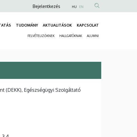
Anonim
Bejelentkezés
HU
EN
Felhasználói
fiók
TATÁS
TUDOMÁNY
AKTUALITÁSOK
KAPCSOLAT
Fő
menüje
FELVÉTELIZŐKNEK
HALLGATÓKNAK
ALUMNI
navigáció
Másodlagos
navigáció
nt (DEKK), Egészségügyi Szolgáltató
, 3.4