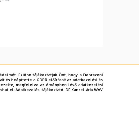
édelmét. Ezúton tájékoztatjuk Önt, hogy a Debreceni
it és beépítette a GDPR előírásait az adatkezelési és
kezelte, megfelelve az érvényben lévő adatkezelési
ashat el:
Adatkezelési tájékoztató.
DE Kancellária WAV