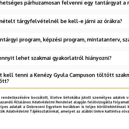
hetséges párhuzamosan felvenni egy tantárgyat a 
mételt tárgyfelvételnél be kell-e járni az órákra?
ntárgyi program, képzési program, mintatanterv, sza
nnyit lehet szakmai gyakorlatról hiányozni?
t kell tenni a Kenézy Gyula Campuson töltött sza
őtt?
gyan kell kérvényt leadni a Neptunban?
 rendelkezésére bocsátott, illetve birtokába jutott személyes adatok v
azandó Általános Adatvédelmi Rendelet alapján felülvizsgálta folyamata
yes adatait a Debreceni Egyetem korábban is teljes körültekintéssel 
tük Adatvédelmi Tájékoztatónkat, amelyet az alábbi linkre kattintva olv
 a témavezető előírja, hogyan kell titkosítást kérn