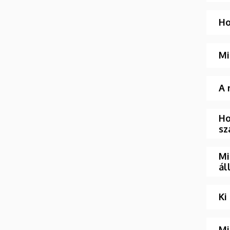
Ho
Mi
A 
Ho
sz
Mi
ál
Ki
Mi