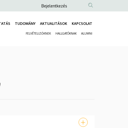
Anonim
Bejelentkezés
Felhasználói
fiók
TATÁS
TUDOMÁNY
AKTUALITÁSOK
KAPCSOLAT
Fő
menüje
FELVÉTELIZŐKNEK
HALLGATÓKNAK
ALUMNI
navigáció
Másodlagos
navigáció
!