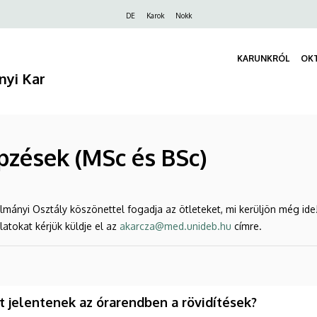
Felső
DE
Karok
Nokk
navigáció
KARUNKRÓL
OK
nyi Kar
pzések (MSc és BSc)
lmányi Osztály köszönettel fogadja az ötleteket, mi kerüljön még ide
latokat kérjük küldje el az
akarcza@med.unideb.hu
címre.
t jelentenek az órarendben a rövidítések?