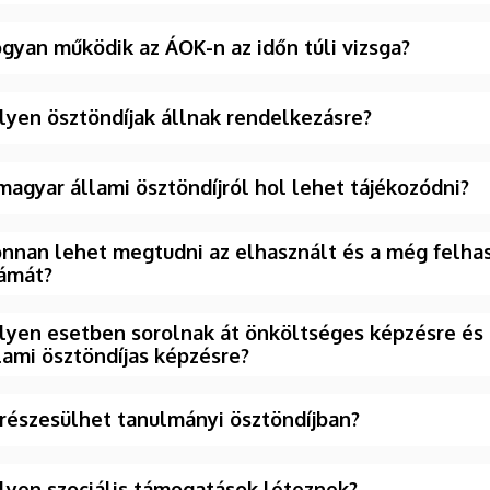
gyan működik az ÁOK-n az időn túli vizsga?
lyen ösztöndíjak állnak rendelkezásre?
magyar állami ösztöndíjról hol lehet tájékozódni?
nnan lehet megtudni az elhasznált és a még felha
ámát?
lyen esetben sorolnak át önköltséges képzésre és 
lami ösztöndíjas képzésre?
 részesülhet tanulmányi ösztöndíjban?
lyen szociális támogatások léteznek?