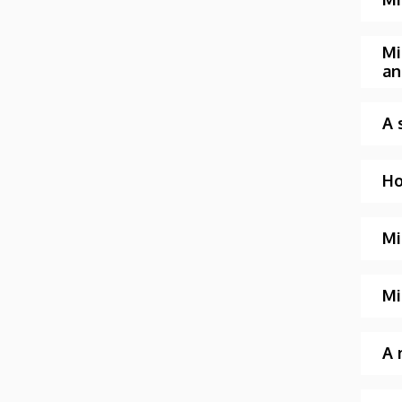
Mi
an
A 
Ho
Mi
Mi
A 