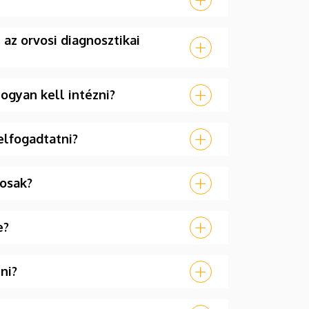
az orvosi diagnosztikai
hogyan kell intézni?
elfogadtatni?
tosak?
e?
ni?