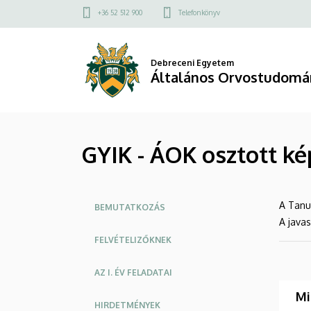
GYIK
Ugrás
Felső
+36 52 512 900
Telefonkönyv
a
kapcsolat
-
tartalomra
menü
ÁOK
Debreceni Egyetem
Általános Orvostudomá
osztott
képzések
GYIK - ÁOK osztott ké
(MSc
és
Oldalmenü
A Tanu
BSc)
BEMUTATKOZÁS
A javas
|
FELVÉTELIZŐKNEK
Általános
AZ I. ÉV FELADATAI
Orvostudományi
Mi
HIRDETMÉNYEK