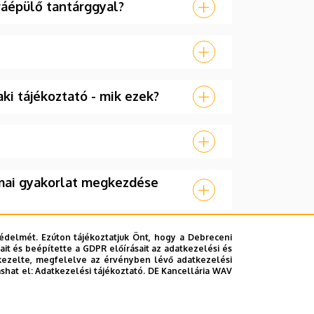
ráépülő tantárggyal?
ki tájékoztató - mik ezek?
kmai gyakorlat megkezdése
édelmét. Ezúton tájékoztatjuk Önt, hogy a Debreceni
it és beépítette a GDPR előírásait az adatkezelési és
kezelte, megfelelve az érvényben lévő adatkezelési
ashat el:
Adatkezelési tájékoztató.
DE Kancellária WAV
i a diplomadolgozatra?