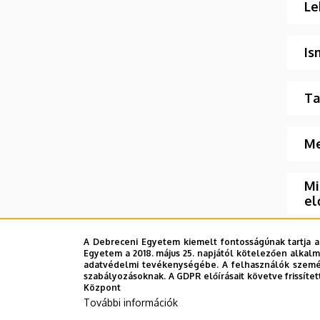
Le
Is
Ta
Me
Mi
el
Ho
A Debreceni Egyetem kiemelt fontosságúnak tartja a
Egyetem a 2018. május 25. napjától kötelezően alkalm
adatvédelmi tevékenységébe. A felhasználók személ
szabályozásoknak. A GDPR előírásait követve frissítet
Ha
Központ
További információk