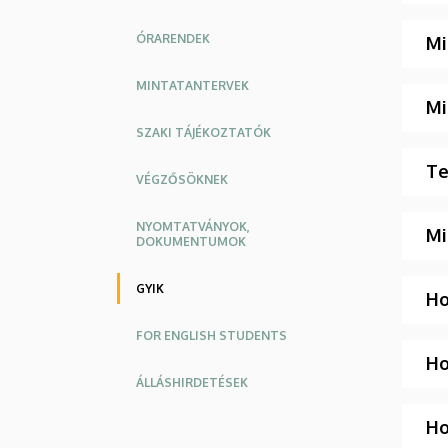
Kar
ÓRARENDEK
Mi
MINTATANTERVEK
Mi
SZAKI TÁJÉKOZTATÓK
Te
VÉGZŐSÖKNEK
NYOMTATVÁNYOK,
Mi
DOKUMENTUMOK
GYIK
Ho
FOR ENGLISH STUDENTS
Ho
ÁLLÁSHIRDETÉSEK
Ho