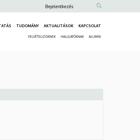
Anonim
Bejelentkezés
Felhasználói
fiók
TATÁS
TUDOMÁNY
AKTUALITÁSOK
KAPCSOLAT
Fő
menüje
FELVÉTELIZŐKNEK
HALLGATÓKNAK
ALUMNI
navigáció
Másodlagos
navigáció