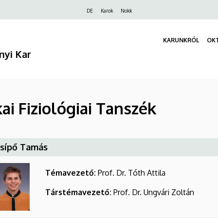
Felső
DE
Karok
Nokk
navigáció
KARUNKRÓL
OK
nyi Kar
kai Fiziológiai Tanszék
Csípő Tamás
Témavezető:
Prof. Dr. Tóth Attila
Társtémavezető:
Prof. Dr. Ungvári Zoltán