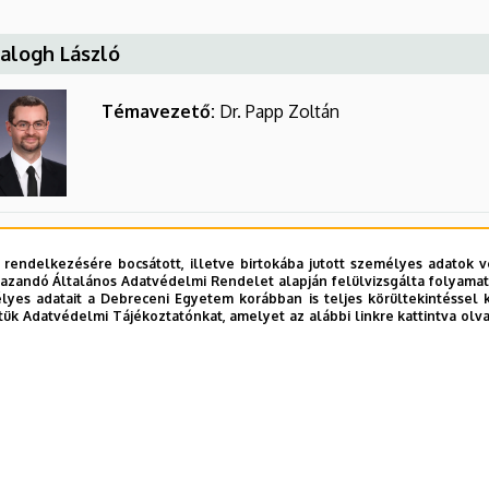
Balogh László
Témavezető:
Dr. Papp Zoltán
Fülöp Gábor Áron
 rendelkezésére bocsátott, illetve birtokába jutott személyes adatok v
azandó Általános Adatvédelmi Rendelet alapján felülvizsgálta folyamata
yes adatait a Debreceni Egyetem korábban is teljes körültekintéssel 
tük Adatvédelmi Tájékoztatónkat, amelyet az alábbi linkre kattintva olv
Témavezető:
Prof. Dr. Tóth Attila
Társtémavezető:
Prof. Dr. Ungvári Zoltán