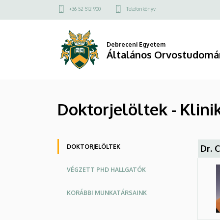
Doktorjelöltek
Ugrás
Felső
+36 52 512 900
Telefonkönyv
a
kapcsolat
-
tartalomra
menü
Klinikai
Debreceni Egyetem
Általános Orvostudomá
Fiziológiai
Tanszék
Doktorjelöltek - Klini
|
Általános
Oldalmenü
Orvostudományi
DOKTORJELÖLTEK
Dr. 
Kar
VÉGZETT PHD HALLGATÓK
KORÁBBI MUNKATÁRSAINK