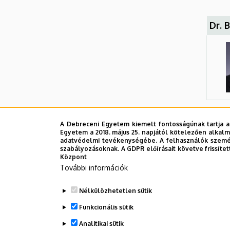
Dr. 
Dr. 
A Debreceni Egyetem kiemelt fontosságúnak tartja a
Egyetem a 2018. május 25. napjától kötelezően alkalm
adatvédelmi tevékenységébe. A felhasználók személ
szabályozásoknak. A GDPR előírásait követve frissítet
Központ
További információk
Nélkülözhetetlen sütik
Funkcionális sütik
Analitikai sütik