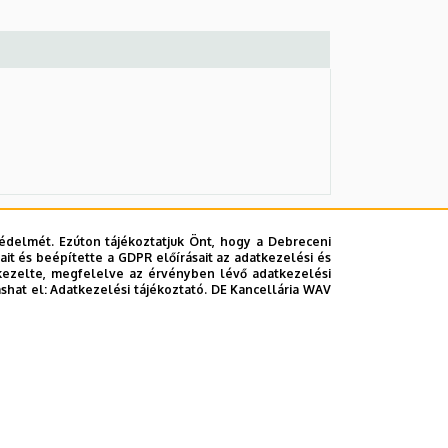
édelmét. Ezúton tájékoztatjuk Önt, hogy a Debreceni
it és beépítette a GDPR előírásait az adatkezelési és
kezelte, megfelelve az érvényben lévő adatkezelési
ashat el:
Adatkezelési tájékoztató.
DE Kancellária WAV