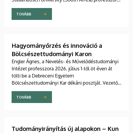
2025 novemberében avatta díszdoktorai sorába a
Debreceni Egyetem.
TOVÁBB
Hagyományőrzés és innováció a
Bölcsészettudományi Karon
Engler Ágnes, a Nevelés- és Művelődéstudományi
Intézet professzora 2026. július 1-től öt éven át
tölti be a Debreceni Egyetem
Bölcsészettudományi Kar dékáni posztját. Vezetői
stratégiájában fontos szerepet szán a kar
hagyományainak, a bölcsészképzés klasszikus
TOVÁBB
normáinak megőrzésének, egyben reagálva a
változó világ kihívásaira, elsősorban az oktatás, a
tudományos élet és a nemzetközi kapcsolatok
terén.
Tudományirányítás új alapokon – Kun