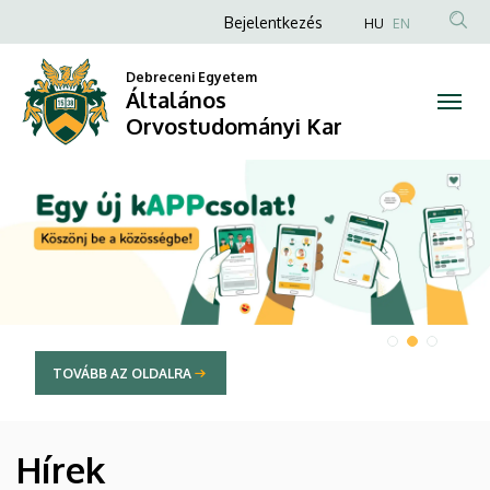
Általános
Anonim
Bejelentkezés
HU
EN
Felhasználói
Orvostudományi
Debreceni Egyetem
fiók
Általános
Kar
menüje
Orvostudományi Kar
DIAVETÍTÉS
TOVÁBB AZ OLDALRA
Hírek
HÍREK