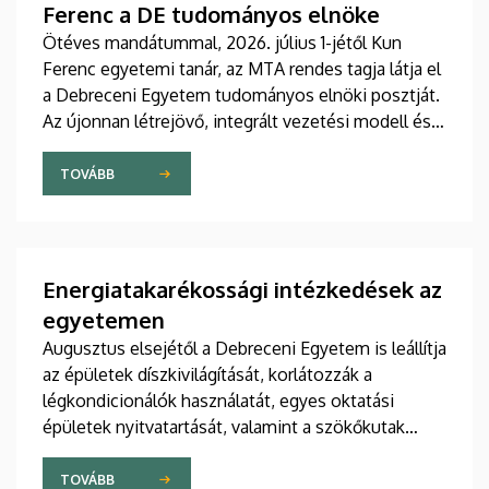
Ferenc a DE tudományos elnöke
Ötéves mandátummal, 2026. július 1-jétől Kun
Ferenc egyetemi tanár, az MTA rendes tagja látja el
a Debreceni Egyetem tudományos elnöki posztját.
Az újonnan létrejövő, integrált vezetési modell és a
fokozatosan kiépülő Tudományos Főigazgatóság
célja, hogy a nemzetközi versenyben új szintre
TOVÁBB
emelje az intézmény kutatási teljesítményét,
láthatóságát, valamint a tudományos eredmények
társadalmi és gazdasági hasznosulását.
Energiatakarékossági intézkedések az
egyetemen
Augusztus elsejétől a Debreceni Egyetem is leállítja
az épületek díszkivilágítását, korlátozzák a
légkondicionálók használatát, egyes oktatási
épületek nyitvatartását, valamint a szökőkutak
működését.
TOVÁBB