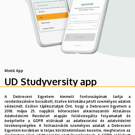
Mobil App
UD Studyversity app
A Debreceni Egyetem kiemelt fontosságúnak tartja a
Engedd meg, hogy figyelmedbe ajánljuk a Debreceni
rendelkezésére bocsátott, illetve birtokába jutott személyes adatok
Egyetem új applikációját, melyet hallgatói számára
védelmét. Ezúton tájékoztatjuk Önt, hogy a Debreceni Egyetem a
2018. május 25. napjától kötelezően alkalmazandó Általános
készített. Az alkalmazás bevezetésével célunk, hogy
Adatvédelmi Rendelet alapján felülvizsgálta folyamatait és
segítsünk eligazodni az egyetemi mindennapokban, a
beépítette a GDPR előírásait az adatkezelési és adatvédelmi
tevékenységébe. A felhasználók személyes adatait a Debreceni
tanulmányaiddal kapcsolatban gyorsan elérhető
Egyetem korábban is teljes körültekintéssel kezelte, megfelelve az
információkat biztosítsunk, útmutatót adjunk az egyetemi