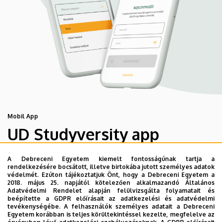
Mobil App
UD Studyversity app
A Debreceni Egyetem kiemelt fontosságúnak tartja a
Engedd meg, hogy figyelmedbe ajánljuk a Debreceni
rendelkezésére bocsátott, illetve birtokába jutott személyes adatok
Egyetem új applikációját, melyet hallgatói számára
védelmét. Ezúton tájékoztatjuk Önt, hogy a Debreceni Egyetem a
2018. május 25. napjától kötelezően alkalmazandó Általános
készített. Az alkalmazás bevezetésével célunk, hogy
Adatvédelmi Rendelet alapján felülvizsgálta folyamatait és
segítsünk eligazodni az egyetemi mindennapokban, a
beépítette a GDPR előírásait az adatkezelési és adatvédelmi
tevékenységébe. A felhasználók személyes adatait a Debreceni
tanulmányaiddal kapcsolatban gyorsan elérhető
Egyetem korábban is teljes körültekintéssel kezelte, megfelelve az
információkat biztosítsunk, útmutatót adjunk az egyetemi