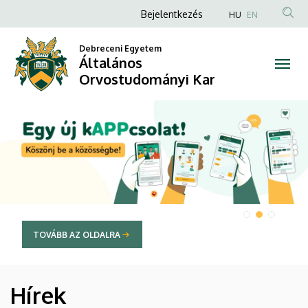
Általános
Anonim
Bejelentkezés
HU
EN
Felhasználói
Orvostudományi
Debreceni Egyetem
fiók
Általános
Kar
menüje
Orvostudományi Kar
DIAVETÍTÉS
TOVÁBB AZ OLDALRA
Hírek
HÍREK