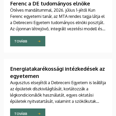
Ferenc a DE tudományos elnöke
Ötéves mandátummal, 2026. július 1-jétől Kun
Ferenc egyetemi tanár, az MTA rendes tagja látja el
a Debreceni Egyetem tudományos elnöki posztját.
Az újonnan létrejövő, integrált vezetési modell és a
fokozatosan kiépülő Tudományos Főigazgatóság
célja, hogy a nemzetközi versenyben új szintre
TOVÁBB
emelje az intézmény kutatási teljesítményét,
láthatóságát, valamint a tudományos eredmények
társadalmi és gazdasági hasznosulását.
Energiatakarékossági intézkedések az
egyetemen
Augusztus elsejétől a Debreceni Egyetem is leállítja
az épületek díszkivilágítását, korlátozzák a
légkondicionálók használatát, egyes oktatási
épületek nyitvatartását, valamint a szökőkutak
működését.
TOVÁBB