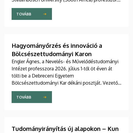
2025 novemberében avatta díszdoktorai sorába a
Debreceni Egyetem.
TOVÁBB
Hagyományőrzés és innováció a
Bölcsészettudományi Karon
Engler Ágnes, a Nevelés- és Művelődéstudományi
Intézet professzora 2026. július 1-től öt éven át
tölti be a Debreceni Egyetem
Bölcsészettudományi Kar dékáni posztját. Vezetői
stratégiájában fontos szerepet szán a kar
hagyományainak, a bölcsészképzés klasszikus
TOVÁBB
normáinak megőrzésének, egyben reagálva a
változó világ kihívásaira, elsősorban az oktatás, a
tudományos élet és a nemzetközi kapcsolatok
terén.
Tudományirányítás új alapokon – Kun