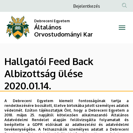
Hallgatói
Ugrás
Anonim
Bejelentkezés
a
Felhasználói
Feed
tartalomra
Debreceni Egyetem
fiók
Általános
Back
menüje
Orvostudományi Kar
Albizottság
ülése
Hallgatói Feed Back
2020.01.14.
Albizottság ülése
|
2020.01.14.
Általános
Orvostudományi
A Debreceni Egyetem kiemelt fontosságúnak tartja a
A Hallgatói Feed-back Bizottság ülése
rendelkezésére bocsátott, illetve birtokába jutott személyes adatok
védelmét. Ezúton tájékoztatjuk Önt, hogy a Debreceni Egyetem a
Kar
2020. január 14 11:00 óra
2018. május 25. napjától kötelezően alkalmazandó Általános
Adatvédelmi Rendelet alapján felülvizsgálta folyamatait és
beépítette a GDPR előírásait az adatkezelési és adatvédelmi
Napirend:
tevékenységébe. A felhasználók személyes adatait a Debreceni