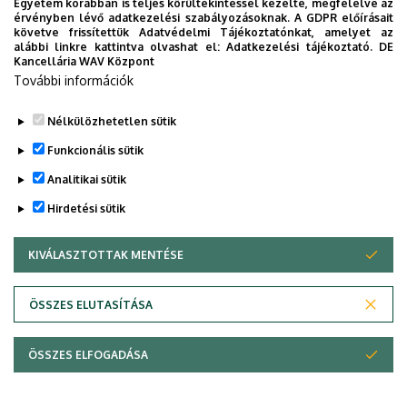
Egyetem korábban is teljes körültekintéssel kezelte, megfelelve az
A 2018/2019. tanév teszt felméréseinek értékelése,
érvényben lévő adatkezelési szabályozásoknak. A GDPR előírásait
követve frissítettük Adatvédelmi Tájékoztatónkat, amelyet az
tapasztalatok.
alábbi linkre kattintva olvashat el:
Adatkezelési tájékoztató.
DE
Egyebek.
Kancellária WAV Központ
További információk
Legutóbbi frissítés:
2022. 11. 07. 13:37
Nélkülözhetetlen sütik
Funkcionális sütik
Analitikai sütik
Hirdetési sütik
KIVÁLASZTOTTAK MENTÉSE
WITHDRAW CONSENT
Adatvédelem
Adatvédelem
ÖSSZES ELUTASÍTÁSA
Technikai információk
ÖSSZES ELFOGADÁSA
Copyright © 2026 Unideb