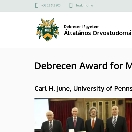
Debrecen
Ugrás
Felső
+36 52 512 900
Telefonkönyv
a
kapcsolat
Award
tartalomra
menü
for
Debreceni Egyetem
Általános Orvostudomá
Molecular
Medicine
Debrecen Award for M
2015
|
Carl H. June, University of Penn
Általános
Orvostudományi
Kar