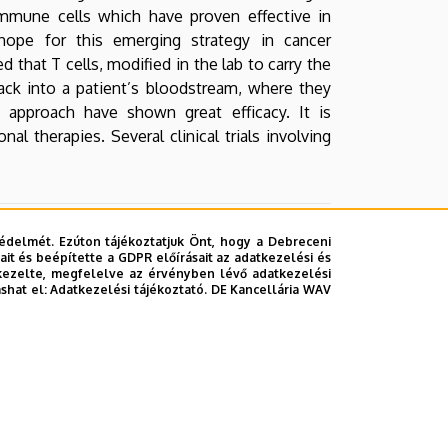
immune cells which have proven effective in
 hope for this emerging strategy in cancer
hat T cells, modified in the lab to carry the
back into a patient’s bloodstream, where they
is approach have shown great efficacy. It is
 therapies. Several clinical trials involving
édelmét. Ezúton tájékoztatjuk Önt, hogy a Debreceni
it és beépítette a GDPR előírásait az adatkezelési és
kezelte, megfelelve az érvényben lévő adatkezelési
ashat el:
Adatkezelési tájékoztató.
DE Kancellária WAV