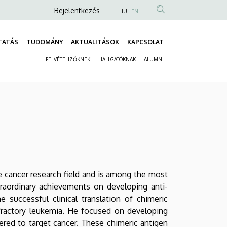
Anonim
Bejelentkezés
HU
EN
Felhasználói
fiók
TATÁS
TUDOMÁNY
AKTUALITÁSOK
KAPCSOLAT
Fő
menüje
FELVÉTELIZŐKNEK
HALLGATÓKNAK
ALUMNI
navigáció
Másodlagos
navigáció
e cancer research field and is among the most
raordinary achievements on developing anti-
 successful clinical translation of chimeric
efractory leukemia. He focused on developing
ered to target cancer. These chimeric antigen