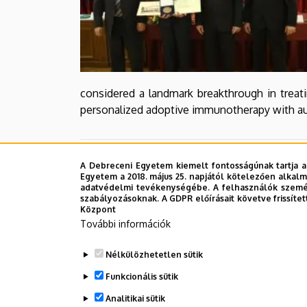
considered a landmark breakthrough in treati
personalized adoptive immunotherapy with aut
Legutóbbi frissítés:
2022. 08. 12. 12:47
A Debreceni Egyetem kiemelt fontosságúnak tartja a
Egyetem a 2018. május 25. napjától kötelezően alkalm
adatvédelmi tevékenységébe. A felhasználók személ
szabályozásoknak. A GDPR előírásait követve frissítet
Központ
További információk
Nélkülözhetetlen sütik
Funkcionális sütik
Analitikai sütik