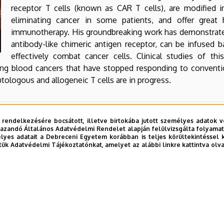
receptor T cells (known as CAR T cells), are modified 
eliminating cancer in some patients, and offer great
immunotherapy. His groundbreaking work has demonstrated t
antibody-like chimeric antigen receptor, can be infused 
effectively combat cancer cells. Clinical studies of th
ng blood cancers that have stopped responding to conventional
ologous and allogeneic T cells are in progress.
 rendelkezésére bocsátott, illetve birtokába jutott személyes adatok v
azandó Általános Adatvédelmi Rendelet alapján felülvizsgálta folyamata
yes adatait a Debreceni Egyetem korábban is teljes körültekintéssel 
tük Adatvédelmi Tájékoztatónkat, amelyet az alábbi linkre kattintva olv